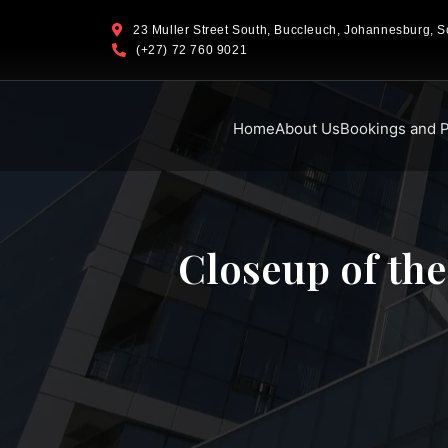
23 Muller Street South, Buccleuch, Johannesburg, So
(+27) 72 760 9021
Home
About Us
Bookings and P
Closeup of th