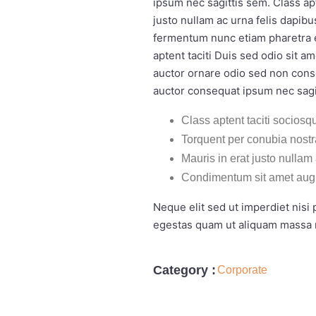
ipsum nec sagittis sem. Class ap
justo nullam ac urna felis dapi
fermentum nunc etiam pharetra e
aptent taciti Duis sed odio sit 
auctor ornare odio sed non cons
auctor consequat ipsum nec sagi
Class aptent taciti sociosqu
Torquent per conubia nost
Mauris in erat justo nullam
Condimentum sit amet aug
Neque elit sed ut imperdiet nis
egestas quam ut aliquam massa n
Category :
Corporate