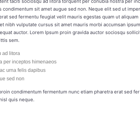
tent taciti sociosqu ad litora torquent per conubia nostra per i
bus condimentum sit amet augue sed non. Neque elit sed ut impe
rat sed fermentu feugiat velit mauris egestas quam ut aliquam 
amet nibh vulputate cursus sit amet mauris morbi accumsan ipsum 
equat auctor. Lorem Ipsum proin gravida auctor sociosqu sollic
ttis sem.
 ad litora
ra per inceptos himenaeos
 ac urna felis dapibus
ue sed non
i proin condimentum fermentum nunc etiam pharetra erat sed fer
isl quis neque.