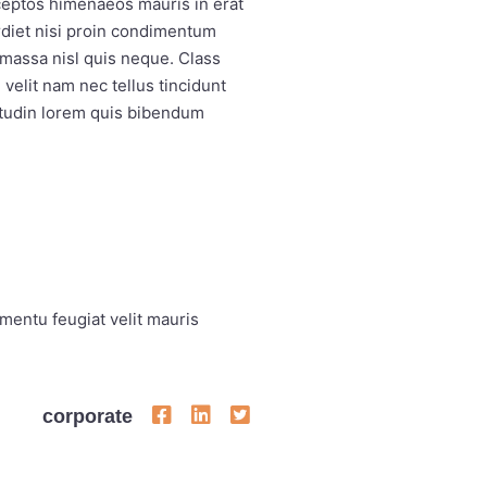
nceptos himenaeos mauris in erat
rdiet nisi proin condimentum
massa nisl quis neque. Class
velit nam nec tellus tincidunt
itudin lorem quis bibendum
mentu feugiat velit mauris
corporate