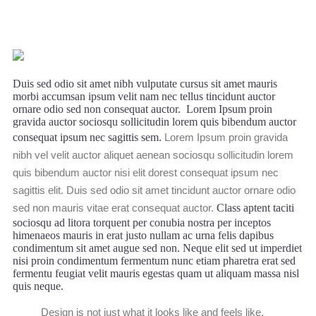
July 28, 2017
templeguru
Duis sed odio sit amet nibh vulputate cursus sit amet mauris
morbi accumsan ipsum velit nam nec tellus tincidunt auctor
ornare odio sed non consequat auctor. Lorem Ipsum proin
gravida auctor sociosqu sollicitudin lorem quis bibendum auctor
consequat ipsum nec sagittis sem.
Lorem Ipsum proin gravida
nibh vel velit auctor aliquet aenean sociosqu sollicitudin lorem
quis bibendum auctor nisi elit dorest consequat ipsum nec
sagittis elit. Duis sed odio sit amet tincidunt auctor ornare odio
sed non mauris vitae erat consequat auctor.
Class aptent taciti
sociosqu ad litora torquent per conubia nostra per inceptos
himenaeos mauris in erat justo nullam ac urna felis dapibus
condimentum sit amet augue sed non. Neque elit sed ut imperdiet
nisi proin condimentum fermentum nunc etiam pharetra erat sed
fermentu feugiat velit mauris egestas quam ut aliquam massa nisl
quis neque.
Design is not just what it looks like and feels like.