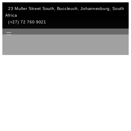
23 Muller Street South, Buccleuch, Johannesburg, South
Africa
(+27) 72 760 9021
10 Things to Proof
Architecture Life is
Crazy