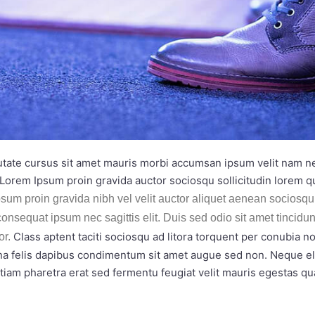
utate cursus sit amet mauris morbi accumsan ipsum velit nam nec
Lorem Ipsum proin gravida auctor sociosqu sollicitudin lorem 
sum proin gravida nibh vel velit auctor aliquet aenean sociosqu 
consequat ipsum nec sagittis elit. Duis sed odio sit amet tincidu
Class aptent taciti sociosqu ad litora torquent per conubia 
or.
rna felis dapibus condimentum sit amet augue sed non. Neque eli
m pharetra erat sed fermentu feugiat velit mauris egestas qu